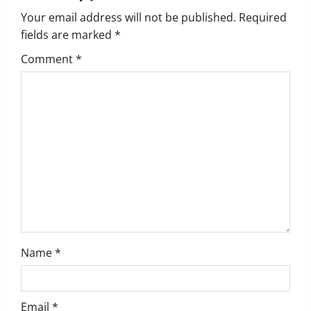
Your email address will not be published.
Required
i
fields are marked
*
g
Comment
*
a
t
i
o
n
Name
*
Email
*