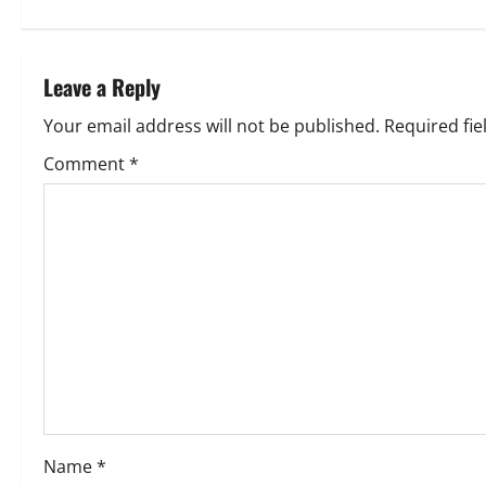
s
t
Leave a Reply
n
Your email address will not be published.
Required fi
a
Comment
*
v
i
g
a
t
i
o
Name
*