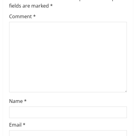
i
fields are marked
*
g
Comment
*
a
t
i
o
n
Name
*
Email
*