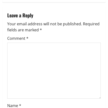
a
v
Leave a Reply
Your email address will not be published.
Required
i
fields are marked
*
g
Comment
*
a
t
i
o
n
Name
*