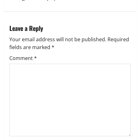
n
a
v
Leave a Reply
Your email address will not be published.
Required
i
fields are marked
*
g
Comment
*
a
t
i
o
n