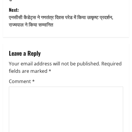
s
Next:
t
एनसीसी कैडेट्स ने गणतंत्र दिवस परेड में किया उत्कृष्ट प्रदर्शन,
राज्यपाल ने किया सम्मानित
n
a
v
Leave a Reply
Your email address will not be published.
Required
i
fields are marked
*
g
Comment
*
a
t
i
o