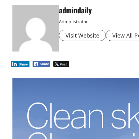
admindaily
Administrator
Visit Website
View All P
Post
Share
Share