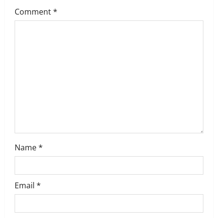
g
Comment
*
a
t
i
o
n
Name
*
Email
*